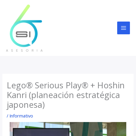
Ir
al
contenido
Lego® Serious Play® + Hoshin
Kanri (planeación estratégica
japonesa)
/
Informativo